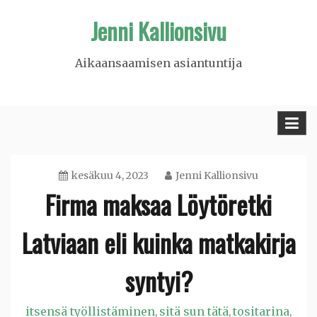
Skip
Jenni Kallionsivu
to
content
Aikaansaamisen asiantuntija
kesäkuu 4, 2023
Jenni Kallionsivu
Firma maksaa Löytöretki
Latviaan eli kuinka matkakirja
syntyi?
itsensä työllistäminen
sitä sun tätä
tositarina
,
,
,