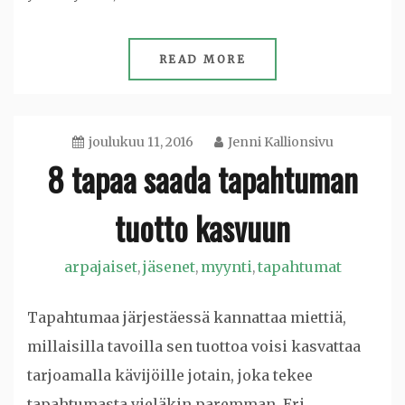
READ MORE
joulukuu 11, 2016
Jenni Kallionsivu
8 tapaa saada tapahtuman
tuotto kasvuun
arpajaiset
jäsenet
myynti
tapahtumat
,
,
,
Tapahtumaa järjestäessä kannattaa miettiä,
millaisilla tavoilla sen tuottoa voisi kasvattaa
tarjoamalla kävijöille jotain, joka tekee
tapahtumasta vieläkin paremman. Eri