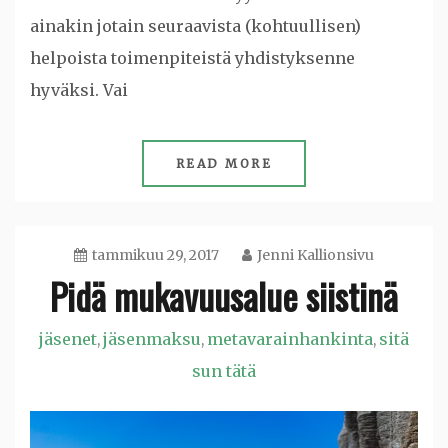
ainakin jotain seuraavista (kohtuullisen)
helpoista toimenpiteistä yhdistyksenne
hyväksi. Vai
READ MORE
tammikuu 29, 2017
Jenni Kallionsivu
Pidä mukavuusalue siistinä
jäsenet
jäsenmaksu
metavarainhankinta
sitä
,
,
,
sun tätä