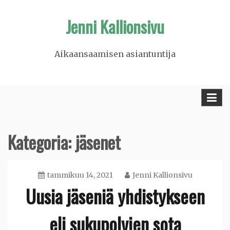
Skip
Jenni Kallionsivu
to
content
Aikaansaamisen asiantuntija
Kategoria: jäsenet
tammikuu 14, 2021
Jenni Kallionsivu
Uusia jäseniä yhdistykseen
eli sukupolvien sota