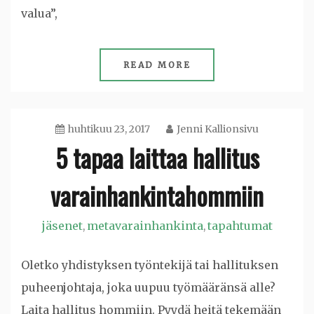
valua”,
READ MORE
huhtikuu 23, 2017
Jenni Kallionsivu
5 tapaa laittaa hallitus
varainhankintahommiin
jäsenet
metavarainhankinta
tapahtumat
,
,
Oletko yhdistyksen työntekijä tai hallituksen
puheenjohtaja, joka uupuu työmääränsä alle?
Laita hallitus hommiin. Pyydä heitä tekemään