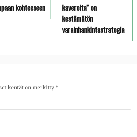
mpaan kohteeseen
kavereita” on
kestämätön
varainhankintastrategia
set kentät on merkitty
*