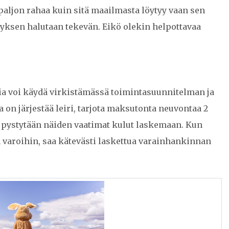
paljon rahaa kuin sitä maailmasta löytyy vaan sen
styksen halutaan tekevän. Eikö olekin helpottavaa
stia voi käydä virkistämässä toimintasuunnitelman ja
 on järjestää leiri, tarjota maksutonta neuvontaa 2
s, pystytään näiden vaatimat kulut laskemaan. Kun
 varoihin, saa kätevästi laskettua varainhankinnan