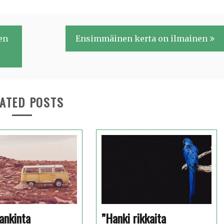
en
Ensimmäinen kerta on ilmainen
ATED POSTS
ankinta
”Hanki rikkaita