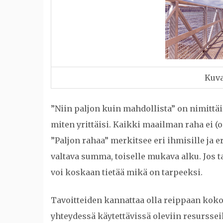
Kuv
”Niin paljon kuin mahdollista” on nimittäin
miten yrittäisi. Kaikki maailman raha ei (
”Paljon rahaa” merkitsee eri ihmisille ja eri
valtava summa, toiselle mukava alku. Jos tav
voi koskaan tietää mikä on tarpeeksi.
Tavoitteiden kannattaa olla reippaan kokoi
yhteydessä käytettävissä oleviin resurss