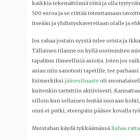
kaikkia tekemättömiä töitä ja olla tyytyväi
500 euroa ja se riittää toteuttamaan tavoit
itseään ja yhdistyskavereitaan olalle ja eh
Jos rahaa jostain syystä tulee ovista ja ikku
Tällainen tilanne on kyllä useimmiten mie
tapahtuu ihmeellisiä asioita. Joten jos va
asian niin sanotusti tapetille, tee parhaas
Esimerkiksi
jäävesihaaste
oli suomalaisell
kuitenkin tartuttiin aktiivisesti. Kannatt
silloin kun sellainen lentää suoraan kohti
onni ei potki, eteenpäin pääsee kovalla työ
Muistahan käydä tykkäämässä
Rahaa ratta