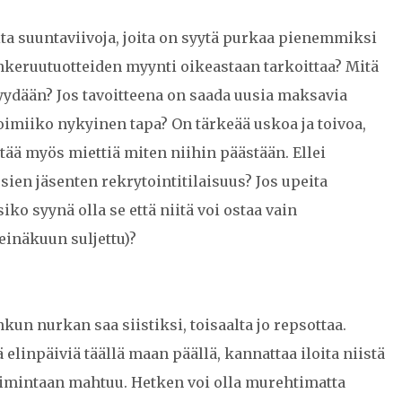
ta suuntaviivoja, joita on syytä purkaa pienemmiksi
nkeruutuotteiden myynti oikeastaan tarkoittaa? Mitä
 myydään? Jos tavoitteena on saada uusia maksavia
oimiiko nykyinen tapa? On tärkeää uskoa ja toivoa,
pitää myös miettiä miten niihin päästään. Ellei
usien jäsenten rekrytointitilaisuus? Jos upeita
iko syynä olla se että niitä voi ostaa vain
einäkuun suljettu)?
un nurkan saa siistiksi, toisaalta jo repsottaa.
elinpäiviä täällä maan päällä, kannattaa iloita niistä
oimintaan mahtuu. Hetken voi olla murehtimatta