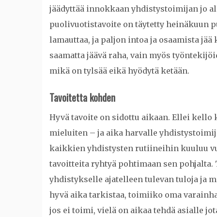
jäädyttää innokkaan yhdistystoimijan jo al
puolivuotistavoite on täytetty heinäkuun pu
lamauttaa, ja paljon intoa ja osaamista jää
saamatta jäävä raha, vain myös työntekijöi
mikä on tylsää eikä hyödytä ketään.
Tavoitetta kohden
Hyvä tavoite on sidottu aikaan. Ellei kello
mieluiten – ja aika harvalle yhdistystoimi
kaikkien yhdistysten rutiineihin kuuluu v
tavoitteita ryhtyä pohtimaan sen pohjalta.
yhdistykselle ajatelleen tulevan tuloja ja 
hyvä aika tarkistaa, toimiiko oma varainha
jos ei toimi, vielä on aikaa tehdä asialle jot