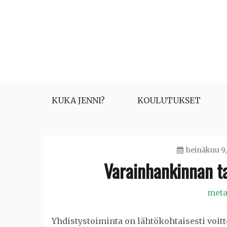
Skip
to
content
KUKA JENNI?
KOULUTUKSET
heinäkuu 9,
Varainhankinnan ta
meta
Yhdistystoiminta on lähtökohtaisesti voitt