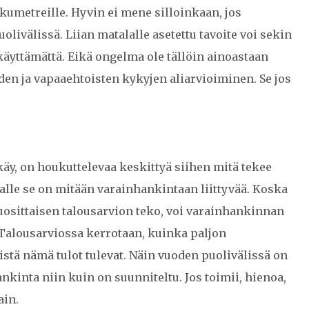
kumetreille. Hyvin ei mene silloinkaan, jos
olivälissä. Liian matalalle asetettu tavoite voi sekin
 käyttämättä. Eikä ongelma ole tällöin ainoastaan
den ja vapaaehtoisten kykyjen aliarvioiminen. Se jos
 käy, on houkuttelevaa keskittyä siihen mitä tekee
jalle se on mitään varainhankintaan liittyvää. Koska
uosittaisen talousarvion teko, voi varainhankinnan
 Talousarviossa kerrotaan, kuinka paljon
mistä nämä tulot tulevat. Näin vuoden puolivälissä on
nkinta niin kuin on suunniteltu. Jos toimii, hienoa,
ain.