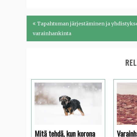
Artikkelien
Tapahtuman järjestäminen ja yhdistyks
selaus
varainhankinta
REL
Mitä tehdä, kun korona
Varainh