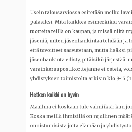
Usein talousarviossa esitetään melko lavei
palasiksi. Mitä kaikkea esimerkiksi varai
tuotteita teillä on kaupan, ja missä niitä
jäseniä, miten jäsenhankintaa tehdään ja t
että tavoitteet saavutetaan, mutta lisäksi 
jäsenhankinta edisty, pitäisikö järjestää u
varainkeruupostikorttejanne ei osteta, vois
yhdistyksen toimistolta arkisin klo 9-15 (h
Hetken kaikki on hyvin
Maailma ei koskaan tule valmiiksi: kun jonk
Koska meillä ihmisillä on rajallinen määrä 
onnistumisista joita elämään ja yhdistyst