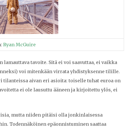
a:
Ryan McGuire
 lamauttava tavoite. Sitä ei voi saavuttaa, ei vaikka
onneksi) voi mitenkään virrata yhdistyksenne tilille.
 tilanteissa aivan eri asioita: toiselle tuhat euroa on
oitetta ei ole lausuttu ääneen ja kirjoitettu ylös, ei
sia, mutta niiden pitäisi olla jonkinlaisessa
eihin. Todennäköinen epäonnistuminen saattaa