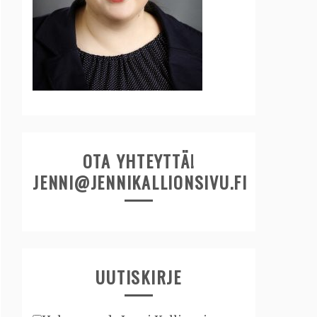
OTA YHTEYTTÄ!
JENNI@JENNIKALLIONSIVU.FI
UUTISKIRJE