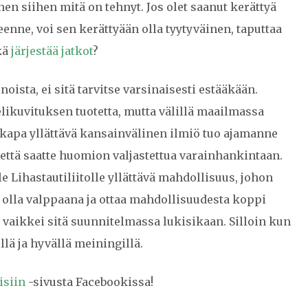
nen siihen mitä on tehnyt. Jos olet saanut kerättyä
teenne, voi sen kerättyään olla tyytyväinen, taputtaa
kä
järjestää jatkot
?
noista, ei sitä tarvitse varsinaisesti estääkään.
likuvituksen tuotetta, mutta välillä maailmassa
ikkapa yllättävä kansainvälinen ilmiö tuo ajamanne
i että saatte huomion valjastettua varainhankintaan.
e Lihastautiliitolle yllättävä mahdollisuus, johon
aa olla valppaana ja ottaa mahdollisuudesta koppi
, vaikkei sitä suunnitelmassa lukisikaan. Silloin kun
llä ja hyvällä meiningillä.
isiin
-sivusta Facebookissa!