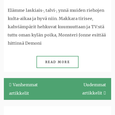
Elämme laskiais-, talvi-, ynnä muiden riehojen
kulta-aikaa ja hyvä niin. Makkara tirisee,
kahviämpärit hehkuvat kuumuuttaan ja TV:stä
tuttu oman kylän poika, Monsteri-Jonne esittää
hittinsä Demoni
READ MORE
Artikkelien
Vanhemmat
Uudemmat
selaus
artikkelit
artikkelit