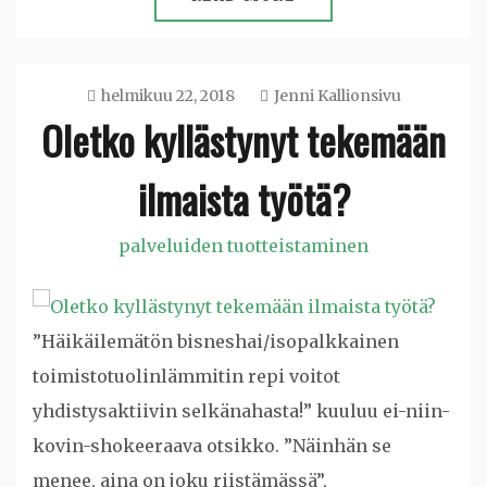
helmikuu 22, 2018
Jenni Kallionsivu
Oletko kyllästynyt tekemään
ilmaista työtä?
palveluiden tuotteistaminen
”Häikäilemätön bisneshai/isopalkkainen
toimistotuolinlämmitin repi voitot
yhdistysaktiivin selkänahasta!” kuuluu ei-niin-
kovin-shokeeraava otsikko. ”Näinhän se
menee, aina on joku riistämässä”,