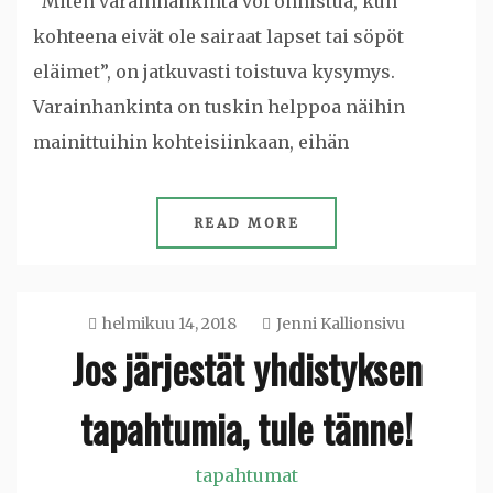
”Miten varainhankinta voi onnistua, kun
kohteena eivät ole sairaat lapset tai söpöt
eläimet”, on jatkuvasti toistuva kysymys.
Varainhankinta on tuskin helppoa näihin
mainittuihin kohteisiinkaan, eihän
READ MORE
helmikuu 14, 2018
Jenni Kallionsivu
Jos järjestät yhdistyksen
tapahtumia, tule tänne!
tapahtumat