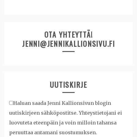
OTA YHTEYTTÄ!
JENNI@JENNIKALLIONSIVU.FI
UUTISKIRJE
Haluan saada Jenni Kallionsivun blogin
uutiskirjeen sähköpostitse. Yhteystietojani ei
luovuteta eteenpäin ja voin milloin tahansa
peruuttaa antamani suostumuksen.