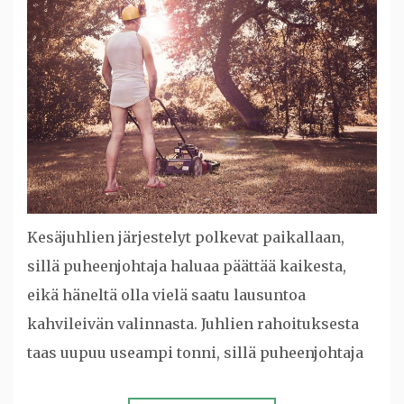
Kesäjuhlien järjestelyt polkevat paikallaan,
sillä puheenjohtaja haluaa päättää kaikesta,
eikä häneltä olla vielä saatu lausuntoa
kahvileivän valinnasta. Juhlien rahoituksesta
taas uupuu useampi tonni, sillä puheenjohtaja