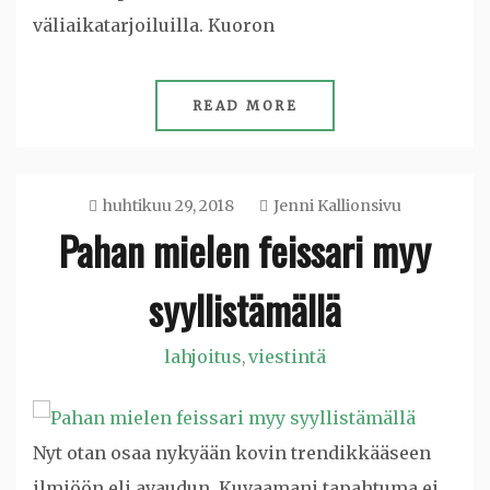
väliaikatarjoiluilla. Kuoron
READ MORE
huhtikuu 29, 2018
Jenni Kallionsivu
Pahan mielen feissari myy
syyllistämällä
lahjoitus
viestintä
,
Nyt otan osaa nykyään kovin trendikkääseen
ilmiöön eli avaudun. Kuvaamani tapahtuma ei