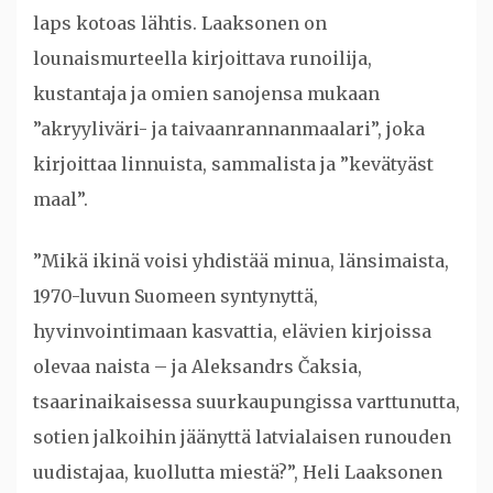
laps kotoas lähtis. Laaksonen on
lounaismurteella kirjoittava runoilija,
kustantaja ja omien sanojensa mukaan
”akryyliväri- ja taivaanrannanmaalari”, joka
kirjoittaa linnuista, sammalista ja ”kevätyäst
maal”.
”Mikä ikinä voisi yhdistää minua, länsimaista,
1970-luvun Suomeen syntynyttä,
hyvinvointimaan kasvattia, elävien kirjoissa
olevaa naista – ja Aleksandrs Čaksia,
tsaarinaikaisessa suurkaupungissa varttunutta,
sotien jalkoihin jäänyttä latvialaisen runouden
uudistajaa, kuollutta miestä?”, Heli Laaksonen