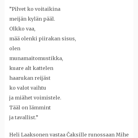
”Pilvet ko voitaikina
meijän kylän pääl.
Olkko vaa,
mää olenki piirakan sisus,
olen
munamaitomustikka,
kuare alt kattelen
haarukan reijäst
ko valot vaihtu
ja miähet voimistele.
Tääl on lämmint
ja tavallist.”
Heli Laaksonen vastaa Čaksille runossaan Mihe