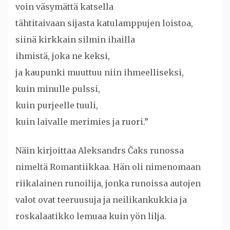
voin väsymättä katsella
tähtitaivaan sijasta katulamppujen loistoa,
siinä kirkkain silmin ihailla
ihmistä, joka ne keksi,
ja kaupunki muuttuu niin ihmeelliseksi,
kuin minulle pulssi,
kuin purjeelle tuuli,
kuin laivalle merimies ja ruori.”
Näin kirjoittaa Aleksandrs Čaks runossa
nimeltä Romantiikkaa. Hän oli nimenomaan
riikalainen runoilija, jonka runoissa autojen
valot ovat teeruusuja ja neilikankukkia ja
roskalaatikko lemuaa kuin yön lilja.