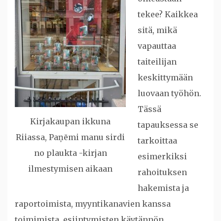
tekee? Kaikkea
sitä, mikä
vapauttaa
taiteilijan
keskittymään
luovaan työhön.
Tässä
Kirjakaupan ikkuna
tapauksessa se
Riiassa, Paņēmi manu sirdi
tarkoittaa
no plaukta -kirjan
esimerkiksi
ilmestymisen aikaan
rahoituksen
hakemista ja
raportoimista, myyntikanavien kanssa
toimimista, esiintymisten käytännön