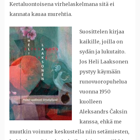
Kertaluontoisena virhelaskelmana sitä ei
kannata kauaa murehtia.
Suosittelen kirjaa
kaikille, joilla on
sydän ja lukutaito.
Jos Heli Laaksonen
pystyy käymään
runovuoropuhelua
vuonna 1950
kuolleen
Aleksandrs Čaksin
kanssa, ehkä me
muutkin voimme keskustella niin setämiesten,