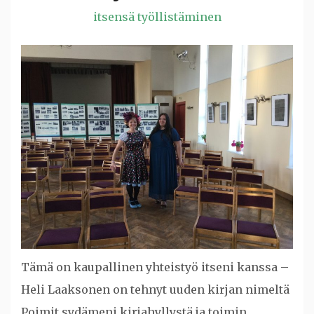
itsensä työllistäminen
Tämä on kaupallinen yhteistyö itseni kanssa –
Heli Laaksonen on tehnyt uuden kirjan nimeltä
Poimit sydämeni kirjahyllystä ja toimin