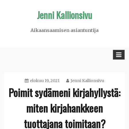
Skip
Jenni Kallionsivu
to
content
Aikaansaamisen asiantuntija
elokuu 19, 2021
Jenni Kallionsivu
Poimit sydämeni kirjahyllystä:
miten kirjahankkeen
tuottajana toimitaan?