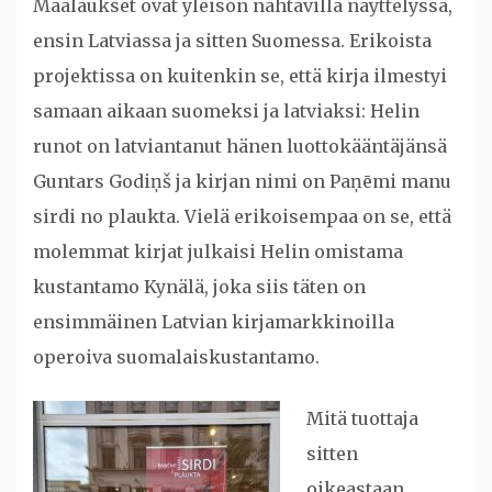
Maalaukset ovat yleisön nähtävillä näyttelyssä,
ensin Latviassa ja sitten Suomessa. Erikoista
projektissa on kuitenkin se, että kirja ilmestyi
samaan aikaan suomeksi ja latviaksi: Helin
runot on latviantanut hänen luottokääntäjänsä
Guntars Godiņš ja kirjan nimi on Paņēmi manu
sirdi no plaukta. Vielä erikoisempaa on se, että
molemmat kirjat julkaisi Helin omistama
kustantamo Kynälä, joka siis täten on
ensimmäinen Latvian kirjamarkkinoilla
operoiva suomalaiskustantamo.
Mitä tuottaja
sitten
oikeastaan