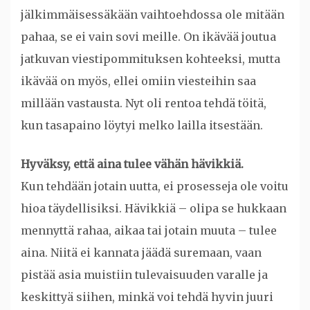
jälkimmäisessäkään vaihtoehdossa ole mitään
pahaa, se ei vain sovi meille. On ikävää joutua
jatkuvan viestipommituksen kohteeksi, mutta
ikävää on myös, ellei omiin viesteihin saa
millään vastausta. Nyt oli rentoa tehdä töitä,
kun tasapaino löytyi melko lailla itsestään.
Hyväksy, että aina tulee vähän hävikkiä.
Kun tehdään jotain uutta, ei prosesseja ole voitu
hioa täydellisiksi. Hävikkiä – olipa se hukkaan
mennyttä rahaa, aikaa tai jotain muuta – tulee
aina. Niitä ei kannata jäädä suremaan, vaan
pistää asia muistiin tulevaisuuden varalle ja
keskittyä siihen, minkä voi tehdä hyvin juuri