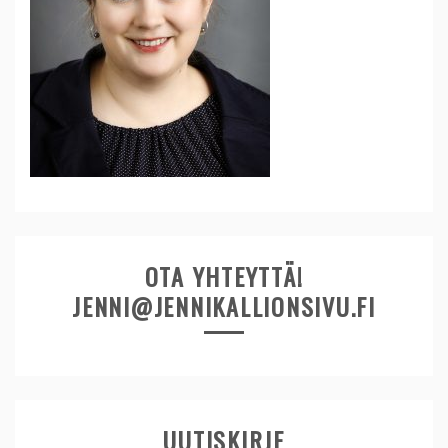
OTA YHTEYTTÄ!
JENNI@JENNIKALLIONSIVU.FI
UUTISKIRJE