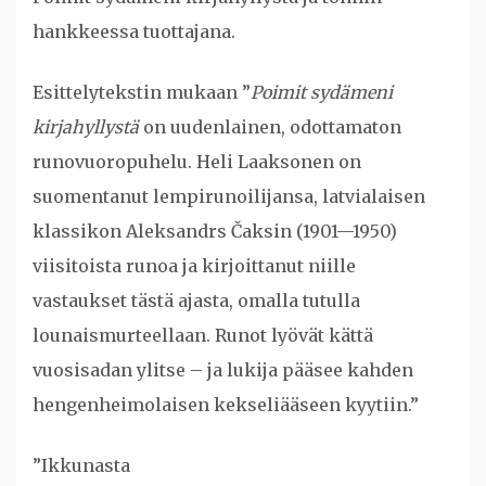
hankkeessa tuottajana.
Esittelytekstin mukaan ”
Poimit sydämeni
kirjahyllystä
on uudenlainen, odottamaton
runovuoropuhelu. Heli Laaksonen on
suomentanut lempirunoilijansa, latvialaisen
klassikon Aleksandrs Čaksin (1901—1950)
viisitoista runoa ja kirjoittanut niille
vastaukset tästä ajasta, omalla tutulla
lounaismurteellaan. Runot lyövät kättä
vuosisadan ylitse – ja lukija pääsee kahden
hengenheimolaisen kekseliääseen kyytiin.”
”Ikkunasta