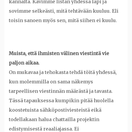
kannalta. Kävimme listan yhdessä läpi ja
sovimme selkeästi, mitä tehtävään kuuluu. Eli
toisin sanoen myös sen, mitä siihen ei kuulu.
Muista, että ihmisten välinen viestintä vie
paljon aikaa.
On mukavaa ja tehokasta tehdä töitä yhdessä,
kun molemmilla on sama näkemys
tarpeellisen viestinnän määrästä ja tavasta.
Tässä tapauksessa kumpikin pitää huolella
koostetuista sähköpostiviesteistä eikä
todellakaan halua chattailla projektin
edistymisestä reaaliajassa. Ei