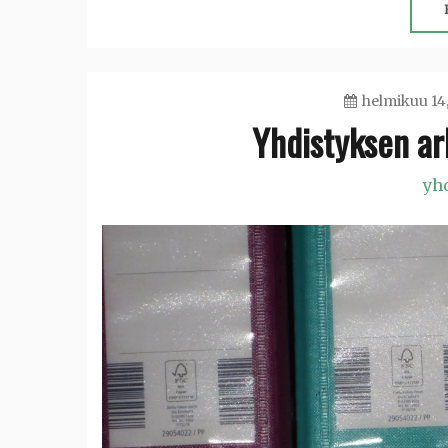
helmikuu 14
Yhdistyksen ar
yh