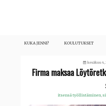
Skip
to
content
KUKA JENNI?
KOULUTUKSET
kesäkuu 4,
Firma maksaa Löytöretki
itsensä työllistäminen
si
,