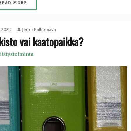
READ MORE
, 2022
Jenni Kallionsivu
kisto vai kaatopaikka?
distystoiminta