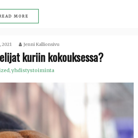
READ MORE
, 2021
Jenni Kallionsivu
elijat kuriin kokouksessa?
ized
yhdistystoiminta
,