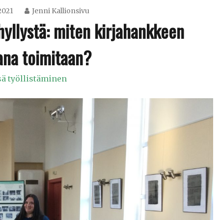
2021
Jenni Kallionsivu
hyllystä: miten kirjahankkeen
ana toimitaan?
sä työllistäminen