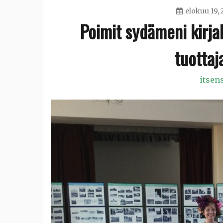
elokuu 19, 
Poimit sydämeni kirja
tuottaj
itsen