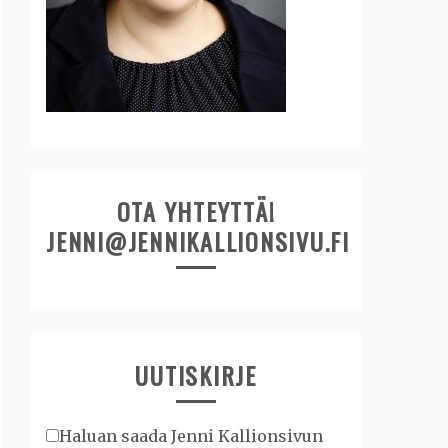
OTA YHTEYTTÄ!
JENNI@JENNIKALLIONSIVU.FI
UUTISKIRJE
Haluan saada Jenni Kallionsivun