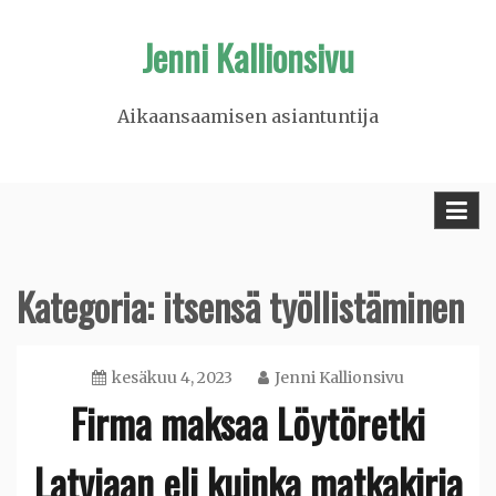
Skip
Jenni Kallionsivu
to
content
Aikaansaamisen asiantuntija
Kategoria: itsensä työllistäminen
kesäkuu 4, 2023
Jenni Kallionsivu
Firma maksaa Löytöretki
Latviaan eli kuinka matkakirja