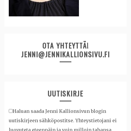
OTA YHTEYTTÄ!
JENNI@JENNIKALLIONSIVU.FI
UUTISKIRJE
Haluan saada Jenni Kallionsivun blogin
uutiskirjeen sähköpostitse. Yhteystietojani ei
luovuteta eteenpäin ja voin milloin tahansa