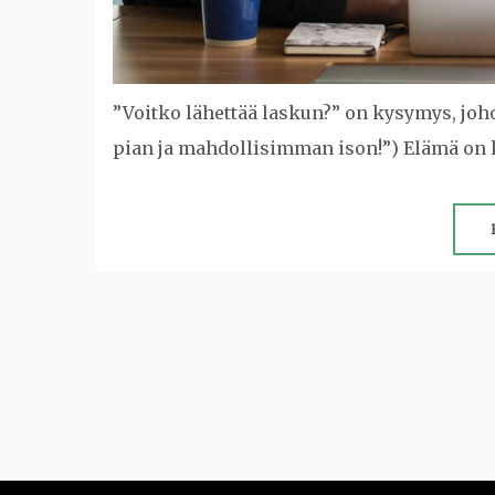
”Voitko lähettää laskun?” on kysymys, joho
pian ja mahdollisimman ison!”) Elämä on k