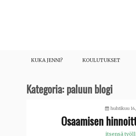
Skip
to
content
KUKA JENNI?
KOULUTUKSET
Kategoria: paluun blogi
huhtikuu 14,
Osaamisen hinnoitt
itsensä työl