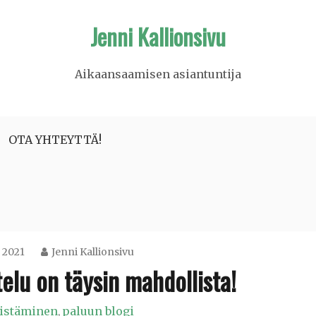
Jenni Kallionsivu
Aikaansaamisen asiantuntija
OTA YHTEYTTÄ!
 2021
Jenni Kallionsivu
elu on täysin mahdollista!
listäminen
paluun blogi
,