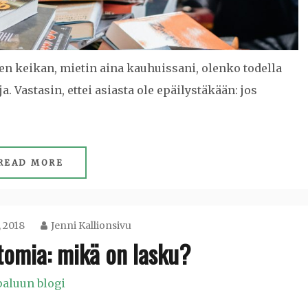
en keikan, mietin aina kauhuissani, olenko todella
ja. Vastasin, ettei asiasta ole epäilystäkään: jos
READ MORE
, 2018
Jenni Kallionsivu
tomia: mikä on lasku?
paluun blogi