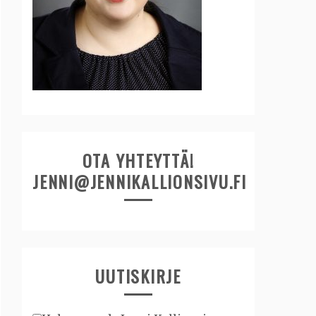
OTA YHTEYTTÄ!
JENNI@JENNIKALLIONSIVU.FI
UUTISKIRJE