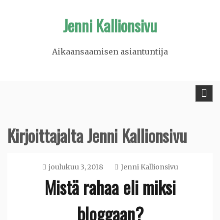
Skip
Jenni Kallionsivu
to
content
Aikaansaamisen asiantuntija
Kirjoittajalta
Jenni Kallionsivu
joulukuu 3, 2018
Jenni Kallionsivu
Mistä rahaa eli miksi
bloggaan?