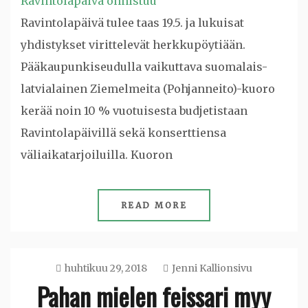
Ravintolapäivä tulee taas 19.5. ja lukuisat
yhdistykset virittelevät herkkupöytiään.
Pääkaupunkiseudulla vaikuttava suomalais-
latvialainen Ziemelmeita (Pohjanneito)-kuoro
kerää noin 10 % vuotuisesta budjetistaan
Ravintolapäivillä sekä konserttiensa
väliaikatarjoiluilla. Kuoron
READ MORE
huhtikuu 29, 2018
Jenni Kallionsivu
Pahan mielen feissari myy