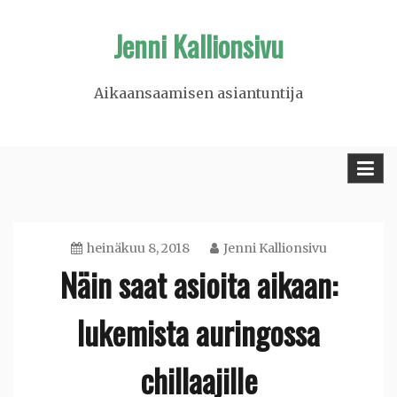
Skip
Jenni Kallionsivu
to
content
Aikaansaamisen asiantuntija
heinäkuu 8, 2018
Jenni Kallionsivu
Näin saat asioita aikaan:
lukemista auringossa
chillaajille