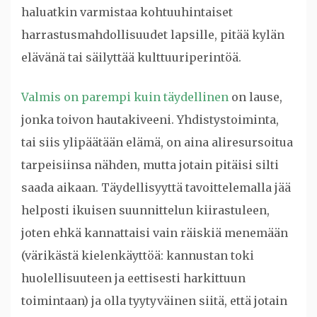
haluatkin varmistaa kohtuuhintaiset
harrastusmahdollisuudet lapsille, pitää kylän
elävänä tai säilyttää kulttuuriperintöä.
Valmis on parempi kuin täydellinen
on lause,
jonka toivon hautakiveeni. Yhdistystoiminta,
tai siis ylipäätään elämä, on aina aliresursoitua
tarpeisiinsa nähden, mutta jotain pitäisi silti
saada aikaan. Täydellisyyttä tavoittelemalla jää
helposti ikuisen suunnittelun kiirastuleen,
joten ehkä kannattaisi vain räiskiä menemään
(värikästä kielenkäyttöä: kannustan toki
huolellisuuteen ja eettisesti harkittuun
toimintaan) ja olla tyytyväinen siitä, että jotain