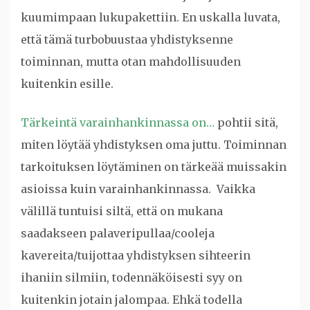
kuumimpaan lukupakettiin. En uskalla luvata,
että tämä turbobuustaa yhdistyksenne
toiminnan, mutta otan mahdollisuuden
kuitenkin esille.
Tärkeintä varainhankinnassa on…
pohtii sitä,
miten löytää yhdistyksen oma juttu. Toiminnan
tarkoituksen löytäminen on tärkeää muissakin
asioissa kuin varainhankinnassa. Vaikka
välillä tuntuisi siltä, että on mukana
saadakseen palaveripullaa/cooleja
kavereita/tuijottaa yhdistyksen sihteerin
ihaniin silmiin, todennäköisesti syy on
kuitenkin jotain jalompaa. Ehkä todella