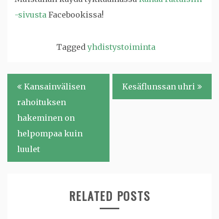
-sivusta
Facebookissa!
Tagged
yhdistystoiminta
Artikkelien
Kansainvälisen
Kesäflunssan uhri
selaus
rahoituksen
hakeminen on
helpompaa kuin
luulet
RELATED POSTS