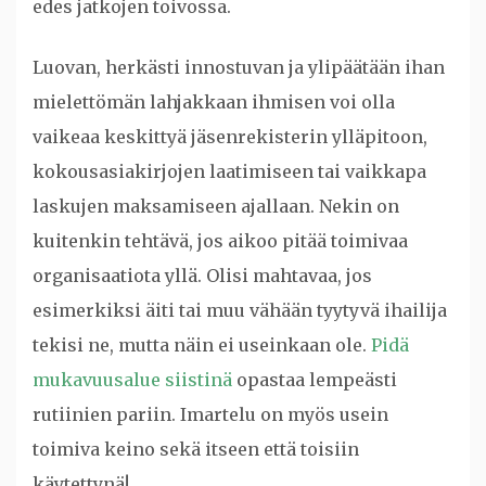
edes jatkojen toivossa.
Luovan, herkästi innostuvan ja ylipäätään ihan
mielettömän lahjakkaan ihmisen voi olla
vaikeaa keskittyä jäsenrekisterin ylläpitoon,
kokousasiakirjojen laatimiseen tai vaikkapa
laskujen maksamiseen ajallaan. Nekin on
kuitenkin tehtävä, jos aikoo pitää toimivaa
organisaatiota yllä. Olisi mahtavaa, jos
esimerkiksi äiti tai muu vähään tyytyvä ihailija
tekisi ne, mutta näin ei useinkaan ole.
Pidä
mukavuusalue siistinä
opastaa lempeästi
rutiinien pariin. Imartelu on myös usein
toimiva keino sekä itseen että toisiin
käytettynä!