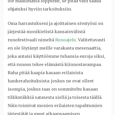
ole maailmasta loppunut, se pitää vain saada
ohjatuksi hyviin tarkoituksiin.
Oma harrastukseni ja ajoittainen sivutyöni on
järjestää monikielistä kansainvälistä
runofestivaali nimeltä
Runoajelu
. Valitettavasti
en ole löytänyt meille varakasta mesenaattia,
joka antaisi käyttöömme tuhansia euroja siksi,
että runous tekee elämästä kiinnostavampaa.
Raha pitää kaapia kasaan erilaisista
hankerahoituksista: joskus ne ovat olleet
isompia, joskus taas on sommiteltu kasaan
tilkkutäkkiä satasesta siellä ja toisesta täällä.
Näin toimivat monien erilaisten tapahtumien
järjestäjät ja muut aikaansaamisen