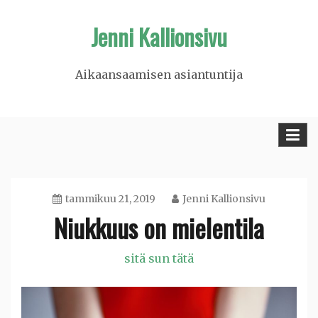
Skip
Jenni Kallionsivu
to
content
Aikaansaamisen asiantuntija
tammikuu 21, 2019
Jenni Kallionsivu
Niukkuus on mielentila
sitä sun tätä