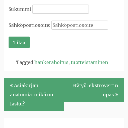
Sukunimi
Sähköpostiosoite:
Tagged
hankerahoitus
,
tuotteistaminen
Artikkelien
Asiakirjan
Etätyö: ekstrovertin
selaus
anatomia: mikä on
opas
lasku?