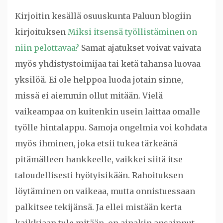
Kirjoitin kesällä osuuskunta Paluun blogiin
kirjoituksen
Miksi itsensä työllistäminen on
niin pelottavaa?
Samat ajatukset voivat vaivata
myös yhdistystoimijaa tai ketä tahansa luovaa
yksilöä. Ei ole helppoa luoda jotain sinne,
missä ei aiemmin ollut mitään. Vielä
vaikeampaa on kuitenkin usein laittaa omalle
työlle hintalappu. Samoja ongelmia voi kohdata
myös ihminen, joka etsii tukea tärkeänä
pitämälleen hankkeelle, vaikkei siitä itse
taloudellisesti hyötyisikään. Rahoituksen
löytäminen on vaikeaa, mutta onnistuessaan
palkitsee tekijänsä. Ja ellei mistään kerta
kaikkiaan tule mitään, on ainakin ansainnut