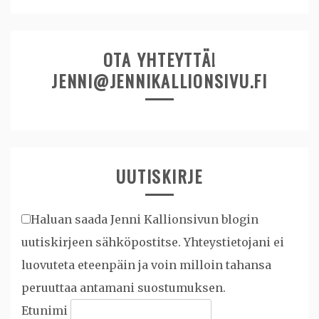
OTA YHTEYTTÄ!
JENNI@JENNIKALLIONSIVU.FI
UUTISKIRJE
Haluan saada Jenni Kallionsivun blogin
uutiskirjeen sähköpostitse. Yhteystietojani ei
luovuteta eteenpäin ja voin milloin tahansa
peruuttaa antamani suostumuksen.
Etunimi