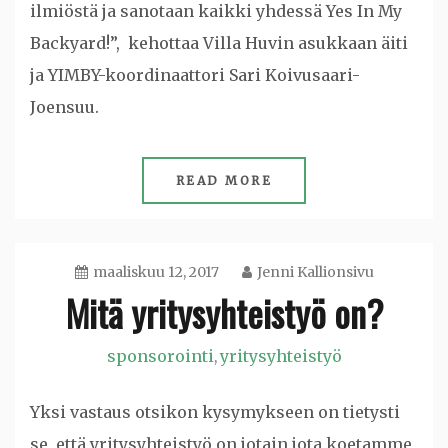
ilmiöstä ja sanotaan kaikki yhdessä Yes In My
Backyard!”, kehottaa Villa Huvin asukkaan äiti
ja YIMBY-koordinaattori Sari Koivusaari-
Joensuu.
READ MORE
maaliskuu 12, 2017
Jenni Kallionsivu
Mitä yritysyhteistyö on?
sponsorointi
yritysyhteistyö
,
Yksi vastaus otsikon kysymykseen on tietysti
se, että yritysyhteistyö on jotain jota koetamme