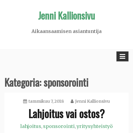
Skip
Jenni Kallionsivu
to
content
Aikaansaamisen asiantuntija
Kategoria: sponsorointi
tammikuu 7, 2018
Jenni Kallionsivu
Lahjoitus vai ostos?
lahjoitus
sponsorointi
yritysyhteistyö
,
,