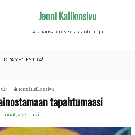
Jenni Kallionsivu
Aikaansaamisen asiantuntija
OTA YHTEYTTÄ!
2017
Jenni Kallionsivu
mainostamaan tapahtumaasi
htumat
viestintä
,