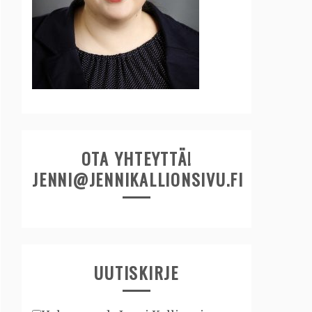
OTA YHTEYTTÄ!
JENNI@JENNIKALLIONSIVU.FI
UUTISKIRJE