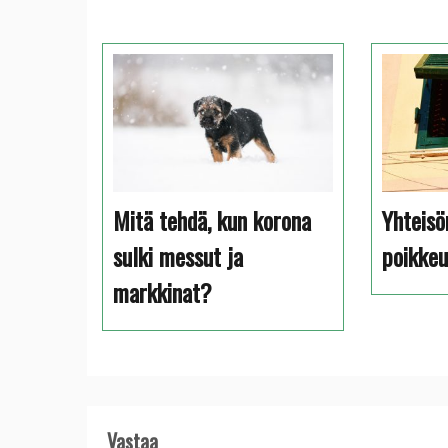
Mitä tehdä, kun korona
Yhteisö
sulki messut ja
poikkeu
markkinat?
Vastaa