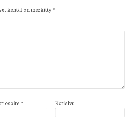
set kentät on merkitty
*
tiosoite
*
Kotisivu