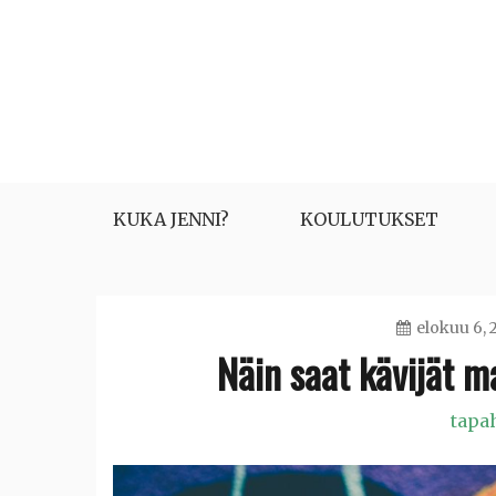
Skip
to
content
KUKA JENNI?
KOULUTUKSET
elokuu 6, 
Näin saat kävijät 
tapa