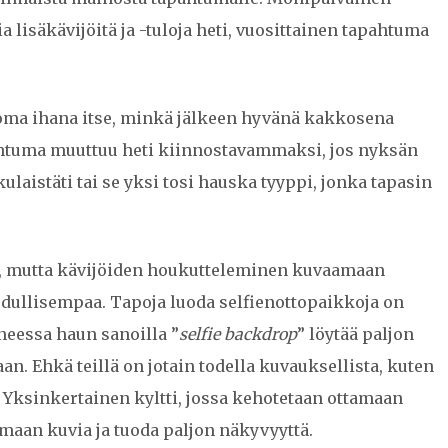
lisäkävijöitä ja -tuloja heti, vuosittainen tapahtuma
i oma ihana itse, minkä jälkeen hyvänä kakkosena
pahtuma muuttuu heti kiinnostavammaksi, jos nyksän
ulaistäti tai se yksi tosi hauska tyyppi, jonka tapasin
, mutta kävijöiden houkutteleminen kuvaamaan
 edullisempaa. Tapoja luoda selfienottopaikkoja on
eessa haun sanoilla ”
selfie backdrop
” löytää paljon
an. Ehkä teillä on jotain todella kuvauksellista, kuten
 Yksinkertainen kyltti, jossa kehotetaan ottamaan
amaan kuvia ja tuoda paljon näkyvyyttä.