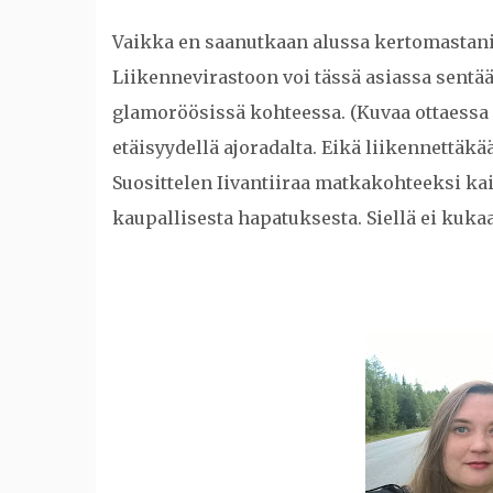
Vaikka en saanutkaan alussa kertomastani
Liikennevirastoon voi tässä asiassa sentä
glamoröösissä kohteessa. (Kuvaa ottaessa pid
etäisyydellä ajoradalta. Eikä liikennettäkään
Suosittelen Iivantiiraa matkakohteeksi kai
kaupallisesta hapatuksesta. Siellä ei kuka