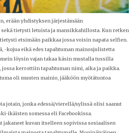
n, erään yhdistyksen järjestämään
ekä tietysti letuista ja mansikkahillosta. Kun retken
 tietysti etsimään paikkaa jossa voisin napata selfien.
ä, -kojua eikä edes tapahtuman mainosjulistetta
imein löysin vajan takaa käsin mustalla tussilla
, jossa kerrottiin tapahtuman nimi, aika ja paikka.
htuma oli muuten mainio, jääköön myötätuntoa
ota jotain, jonka edessä/vierellä/sylissä olisi saanut
ski-ikäisten somessa eli Facebookissa.
t jakaneet kuvan itselleen sopivissa sosiaalisen
t ilmaista mainosta tapahtumalle. Monipäiväinen