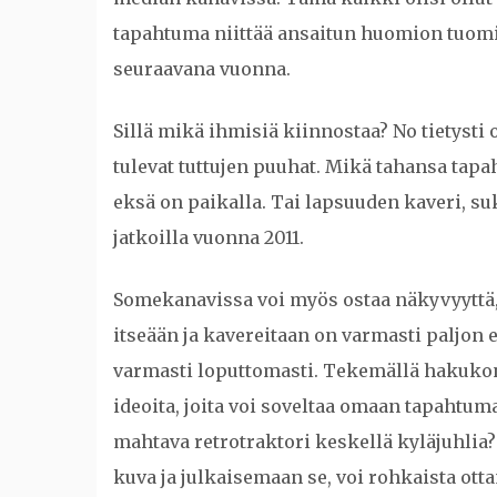
tapahtuma niittää ansaitun huomion tuomia 
seuraavana vuonna.
Sillä mikä ihmisiä kiinnostaa? No tietyst
tulevat tuttujen puuhat. Mikä tahansa ta
eksä on paikalla. Tai lapsuuden kaveri, suk
jatkoilla vuonna 2011.
Somekanavissa voi myös ostaa näkyvyyttä
itseään ja kavereitaan on varmasti paljon
varmasti loputtomasti. Tekemällä hakukon
ideoita, joita voi soveltaa omaan tapahtuma
mahtava retrotraktori keskellä kyläjuhlia?
kuva ja julkaisemaan se, voi rohkaista ott