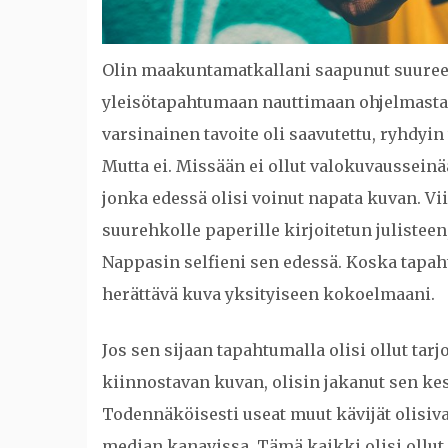
Olin maakuntamatkallani saapunut suuree
yleisötapahtumaan nauttimaan ohjelmasta s
varsinainen tavoite oli saavutettu, ryhdyin
Mutta ei. Missään ei ollut valokuvausseinä
jonka edessä olisi voinut napata kuvan. Vi
suurehkolle paperille kirjoitetun julisteen
Nappasin selfieni sen edessä. Koska tapa
herättävä kuva yksityiseen kokoelmaani.
Jos sen sijaan tapahtumalla olisi ollut tarj
kiinnostavan kuvan, olisin jakanut sen ke
Todennäköisesti useat muut kävijät olisiva
median kanavissa. Tämä kaikki olisi ollu