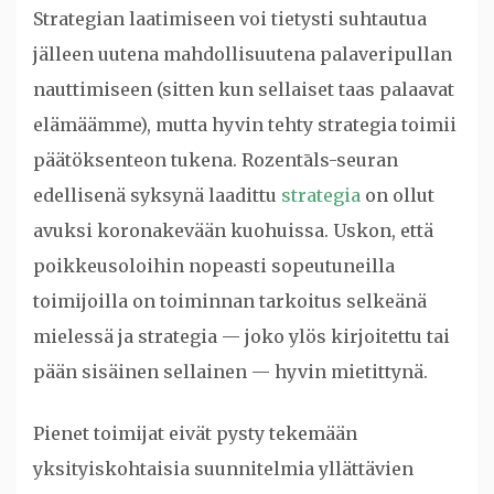
Strategian laatimiseen voi tietysti suhtautua
jälleen uutena mahdollisuutena palaveripullan
nauttimiseen (sitten kun sellaiset taas palaavat
elämäämme), mutta hyvin tehty strategia toimii
päätöksenteon tukena. Rozentāls-seuran
edellisenä syksynä laadittu
strategia
on ollut
avuksi koronakevään kuohuissa. Uskon, että
poikkeusoloihin nopeasti sopeutuneilla
toimijoilla on toiminnan tarkoitus selkeänä
mielessä ja strategia — joko ylös kirjoitettu tai
pään sisäinen sellainen — hyvin mietittynä.
Pienet toimijat eivät pysty tekemään
yksityiskohtaisia suunnitelmia yllättävien