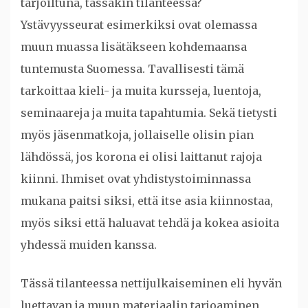
tarjoiltuna, tässäkin tilanteessa?
Ystävyysseurat esimerkiksi ovat olemassa
muun muassa lisätäkseen kohdemaansa
tuntemusta Suomessa. Tavallisesti tämä
tarkoittaa kieli- ja muita kursseja, luentoja,
seminaareja ja muita tapahtumia. Sekä tietysti
myös jäsenmatkoja, jollaiselle olisin pian
lähdössä, jos korona ei olisi laittanut rajoja
kiinni. Ihmiset ovat yhdistystoiminnassa
mukana paitsi siksi, että itse asia kiinnostaa,
myös siksi että haluavat tehdä ja kokea asioita
yhdessä muiden kanssa.
Tässä tilanteessa nettijulkaiseminen eli hyvän
luettavan ja muun materiaalin tarjoaminen