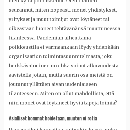
olen kyllä pohdiskellut. Olen ihaillen
seurannut, miten nopeasti monet yhdistykset,
yritykset ja muut toimijat ovat löytäneet tai
oikeastaan luoneet tehtävänänsä muuttuneessa
tilanteessa. Pandemian aiheuttama
poikkeustila ei varmaankaan löydy yhdenkään
organisaation toimintasuunnitelmasta, joku
herkkävainuinen on ehkä voinut alkuvuodesta
aavistella jotain, mutta suurin osa meistä on
joutunut yllättäen aivan uudenlaiseen
tilanteeseen. Miten on ollut mahdollista, että
niin monet ovat löytäneet hyviä tapoja toimia?
Asialliset hommat hoidetaan, muuten ei rotia
Ihan ensiksi kannattaa kuitenkin kysyä, onko