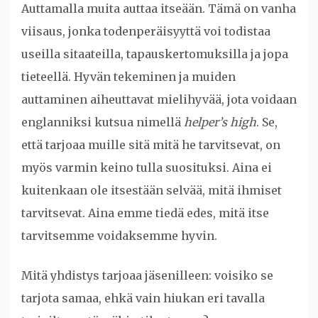
Auttamalla muita auttaa itseään. Tämä on vanha
viisaus, jonka todenperäisyyttä voi todistaa
useilla sitaateilla, tapauskertomuksilla ja jopa
tieteellä. Hyvän tekeminen ja muiden
auttaminen aiheuttavat mielihyvää, jota voidaan
englanniksi kutsua nimellä
helper’s high
. Se,
että tarjoaa muille sitä mitä he tarvitsevat, on
myös varmin keino tulla suosituksi. Aina ei
kuitenkaan ole itsestään selvää, mitä ihmiset
tarvitsevat. Aina emme tiedä edes, mitä itse
tarvitsemme voidaksemme hyvin.
Mitä yhdistys tarjoaa jäsenilleen: voisiko se
tarjota samaa, ehkä vain hiukan eri tavalla