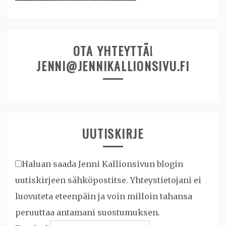
OTA YHTEYTTÄ!
JENNI@JENNIKALLIONSIVU.FI
UUTISKIRJE
Haluan saada Jenni Kallionsivun blogin
uutiskirjeen sähköpostitse. Yhteystietojani ei
luovuteta eteenpäin ja voin milloin tahansa
peruuttaa antamani suostumuksen.