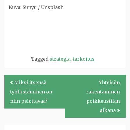
Kuva: Sunyu / Unsplash
Tagged
strategia
,
tarkoitus
Artikkelien
Miksi itsensä
Yhteisön
selaus
työllistäminen on
rakentaminen
niin pelottavaa?
poikkeustilan
aikana