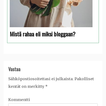
Mistä rahaa eli miksi bloggaan?
Vastaa
Sähköpostiosoitettasi ei julkaista.
Pakolliset
kentät on merkitty
*
Kommentti